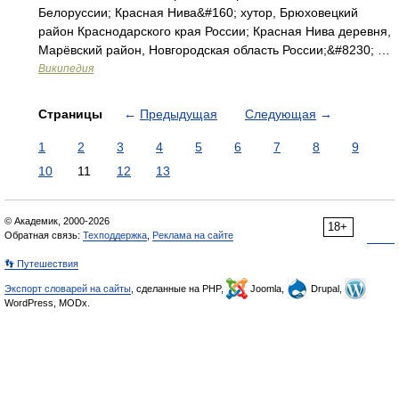
Белоруссии; Красная Нива&#160; хутор, Брюховецкий
район Краснодарского края России; Красная Нива деревня,
Марёвский район, Новгородская область России;&#8230; …
Википедия
Страницы
←
Предыдущая
Следующая
→
1
2
3
4
5
6
7
8
9
10
11
12
13
© Академик, 2000-2026
18+
Обратная связь:
Техподдержка
,
Реклама на сайте
👣 Путешествия
Экспорт словарей на сайты
, сделанные на PHP,
Joomla,
Drupal,
WordPress, MODx.