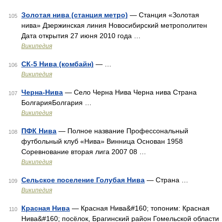
Золотая нива (станция метро)
— Станция «Золотая
105
нива» Дзержинская линия Новосибирский метрополитен
Дата открытия 27 июня 2010 года …
Википедия
СК-5 Нива (комбайн)
— …
106
Википедия
Черна-Нива
— Село Черна Нива Черна нива Страна
107
БолгарияБолгария …
Википедия
ПФК Нива
— Полное название Профессональный
108
футбольный клуб «Нива» Винница Основан 1958
Соревнование вторая лига 2007 08 …
Википедия
Сельское поселение Голубая Нива
— Страна …
109
Википедия
Красная Нива
— Красная Нива&#160; топоним: Красная
110
Нива&#160; посёлок, Брагинский район Гомельской области