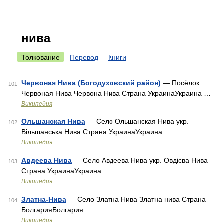
нива
Толкование
Перевод
Книги
Червоная Нива (Богодуховский район)
— Посёлок
101
Червоная Нива Червона Нива Страна УкраинаУкраина …
Википедия
Ольшанская Нива
— Село Ольшанская Нива укр.
102
Вільшанська Нива Страна УкраинаУкраина …
Википедия
Авдеева Нива
— Село Авдеева Нива укр. Овдієва Нива
103
Страна УкраинаУкраина …
Википедия
Златна-Нива
— Село Златна Нива Златна нива Страна
104
БолгарияБолгария …
Википедия